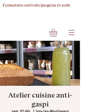
Fermeture estivale jusqu'au 18 août
Atelier cuisine anti-
gaspi
sam. 02 déc.
  |  
Issy-les-Moulineaux