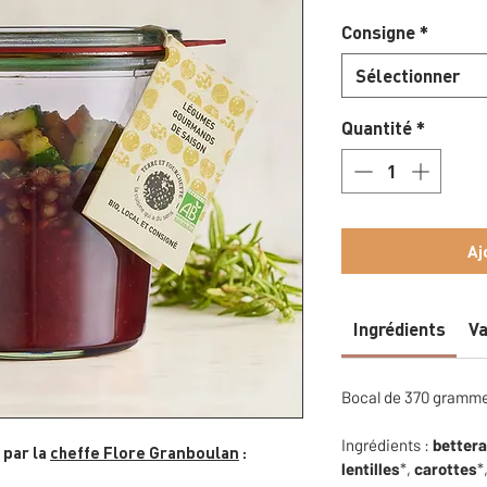
Consigne
*
Sélectionner
Quantité
*
Aj
Ingrédients
Va
Bocal de 370 grammes
Ingrédients :
better
 par la
cheffe Flore Granboulan
:
lentilles
*,
carottes
*