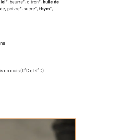
iel
*, beurre*, citron*,
huile de
nde, poivre*, sucre*,
thym
*,
ens
is un mois (0°C et 4°C)
Bio