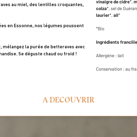
vinaigre de cidre
*,
m
ves au miel, des lentilles croquantes,
colza
*, sel de Guéra
laurier
*,
ail
*
ivées en Essonne, nos légumes poussent
*Bio
Ingrédients francili
r, mélangez la purée de betteraves avec
mandise. Se déguste chaud ou froid !
Allergène : lait
Conservation : au fra
A DECOUVRIR