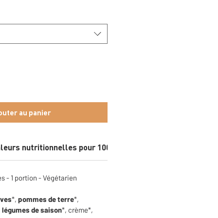
outer au panier
leurs nutritionnelles pour 100 gr
 - 1 portion - Végétarien
aves
*,
pommes de terre
*,
,
légumes de saison
*, crème*,