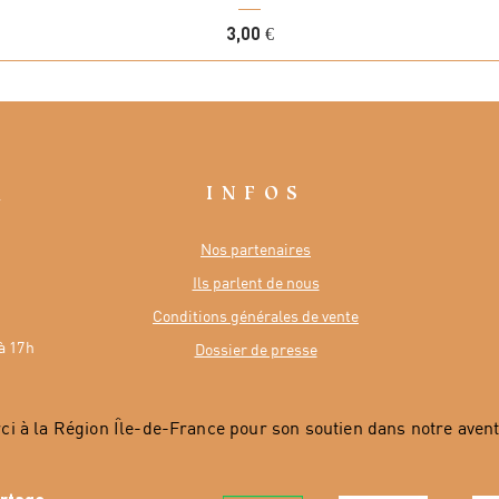
Prix
3,00 €
INFOS
R
Nos partenaires
Ils parlent de nous
Conditions générales de vente
à 17h
Dossier de presse
ci à la Région Île-de-France pour son soutien dans notre avent