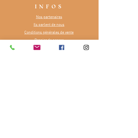
INFOS
Nos partenaires
Ils parlent de nous
Conditions générales de vente
Dossier de presse
CONTACT
Numéro :
07 81 48 65 84
E-mail :
contact@terreetfourchette.fr
Ou via notre
formulaire
Merci à la Région Île-de-France pour
son soutien dans notre aventure.