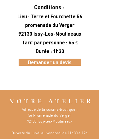
Conditions :
Lieu : Terre et Fourchette 56
promenade du Verger
92130 Issy-Les-Moulineaux​
Tarif par personne : 65 €​
Durée : 1h3​0
Demander un devis
NOTRE ATELIER
Adresse de la cuisine-boutique :
56 Promenade du Verger
92130 Issy-les-Moulineaux
Ouverte
du lundi au vendredi de 11h30 à 17h