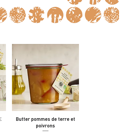
€
Butter pommes de terre et
poivrons