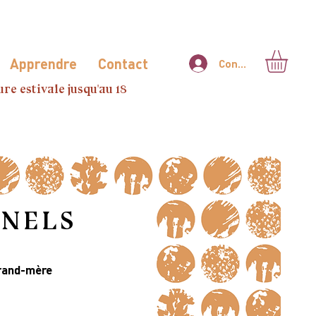
Apprendre
Contact
Connexion
re estivale jusqu'au 18
NNELS
rand-mère