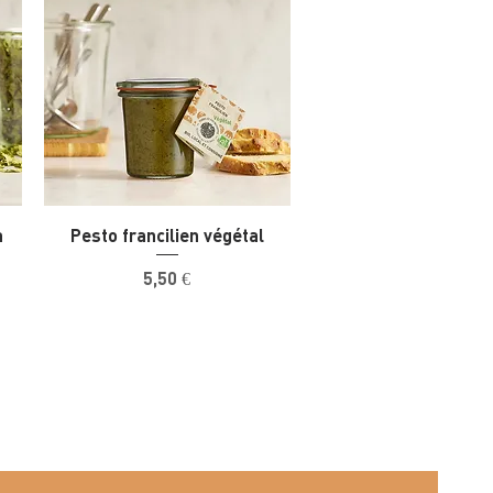
a
Pesto francilien végétal
Prix
5,50 €