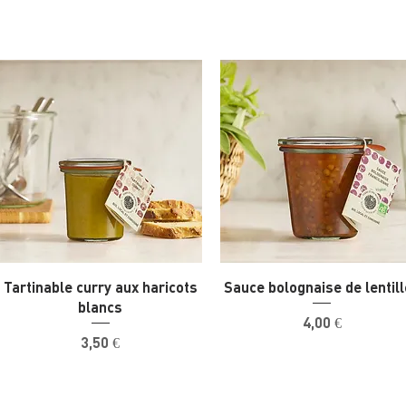
Tartinable curry aux haricots
Sauce bolognaise de lentil
blancs
Prix
4,00 €
Prix
3,50 €