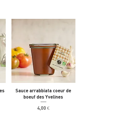
les
Sauce arrabbiata coeur de
boeuf des Yvelines
Prix
4,00 €