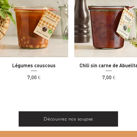
Légumes couscous
Chili sin carne de Abuelit
Prix
Prix
7,00 €
7,00 €
Découvrez nos soupes