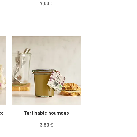
Prix
7,00 €
ce
Tartinable houmous
Prix
3,50 €