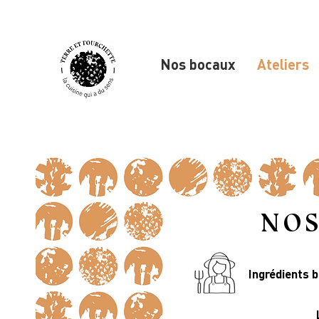
Nos bocaux
Ateliers
NOS
Ingrédients b