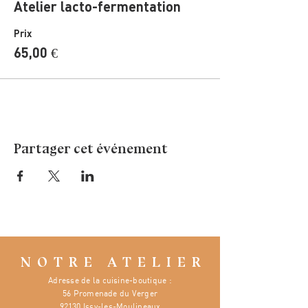
Atelier lacto-fermentation
Prix
65,00 €
Partager cet événement
NOTRE ATELIER
Adresse de la cuisine-boutique :
56 Promenade du Verger
92130 Issy-les-Moulineaux