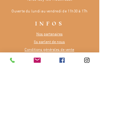
Ouverte
du lundi au vendredi de 11h30 à 17h
INFOS
Nos partenaires
Ils parlent de nous
Conditions générales de vente
Dossier de presse
CONTACT
Numéro :
07 81 48 65 84
E-mail :
contact@terreetfourchette.fr
Ou via notre
formulaire
Merci à la Région Île-de-France pour
son soutien dans notre aventure.