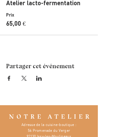
Atelier lacto-fermentation
Prix
65,00 €
Partager cet événement
NOTRE ATELIER
Adresse de la cuisine-boutique :
56 Promenade du Verger
92130 Issy-les-Moulineaux