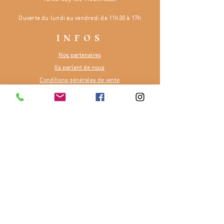
Ouverte
du lundi au vendredi de 11h30 à 17h
INFOS
Nos partenaires
Ils parlent de nous
Conditions générales de vente
Dossier de presse
CONTACT
Numéro :
07 81 48 65 84
E-mail :
contact@terreetfourchette.fr
Ou via notre
formulaire
Merci à la Région Île-de-France pour
son soutien dans notre aventure.