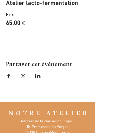
Atelier lacto-fermentation
Prix
65,00 €
Partager cet événement
NOTRE ATELIER
Adresse de la cuisine-boutique :
56 Promenade du Verger
92130 Issy-les-Moulineaux