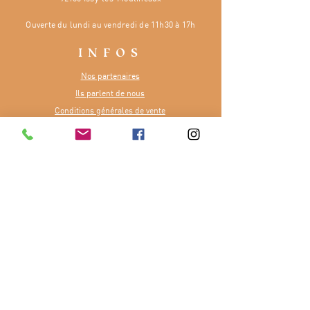
Ouverte
du lundi au vendredi de 11h30 à 17h
INFOS
Nos partenaires
Ils parlent de nous
Conditions générales de vente
Dossier de presse
CONTACT
Numéro :
07 81 48 65 84
E-mail :
contact@terreetfourchette.fr
Ou via notre
formulaire
Merci à la Région Île-de-France pour
son soutien dans notre aventure.