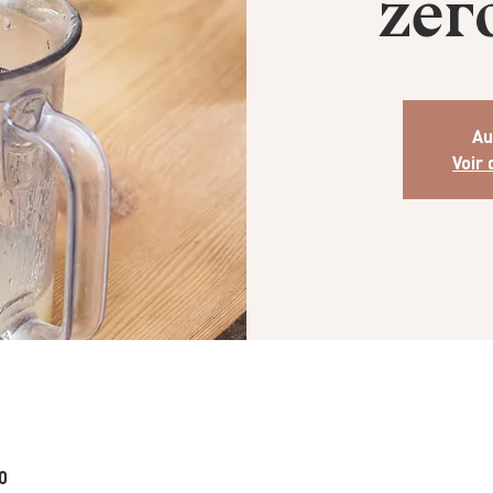
zér
Au
Voir
0