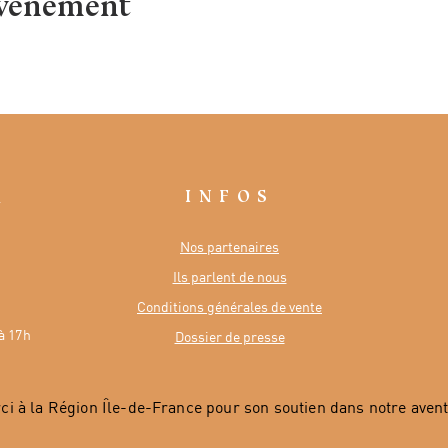
événement
INFOS
R
Nos partenaires
Ils parlent de nous
Conditions générales de vente
à 17h
Dossier de presse
ci à la Région Île-de-France pour son soutien dans notre avent