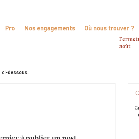
Pro
Nos engagements
Où nous trouver ?
Fermetu
août
s ci-dessous.
G
emier à publier un post