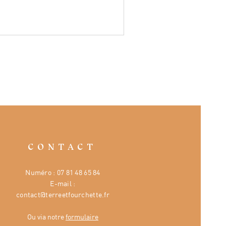
CONTACT
Numéro :
07 81 48 65 84
E-mail :
contact@terreetfourchette.fr
Ou via notre
formulaire