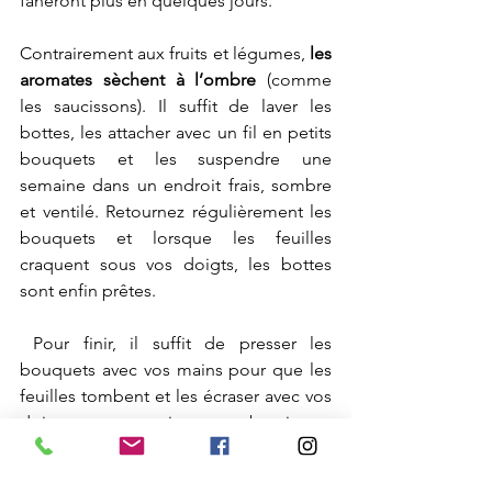
faneront plus en quelques jours.
Contrairement aux fruits et légumes, 
les 
aromates sèchent à l’ombre
 (comme 
les saucissons). Il suffit de laver les 
bottes, les attacher avec un fil en petits 
bouquets et les suspendre une 
semaine dans un endroit frais, sombre 
et ventilé. Retournez régulièrement les 
bouquets et lorsque les feuilles 
craquent sous vos doigts, les bottes 
sont enfin prêtes.
 Pour finir, il suffit de presser les 
bouquets avec vos mains pour que les 
feuilles tombent et les écraser avec vos 
doigts ou un mortier pour obtenir une 
poudre. Pour un résultat plus que 
parfait vous pouvez aussi passer les 