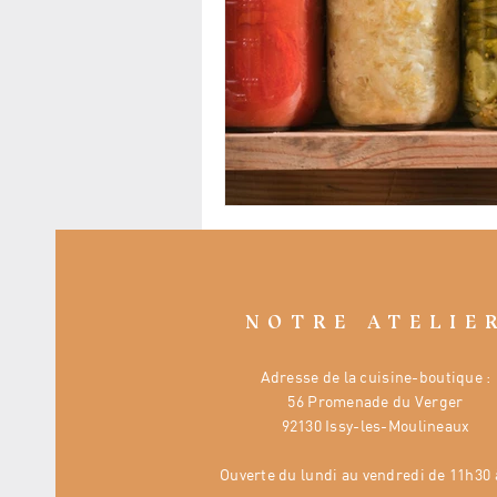
NOTRE ATELIE
Adresse de la cuisine-boutique :
56 Promenade du Verger
92130 Issy-les-Moulineaux
Ouverte
du lundi au vendredi de 11h30 