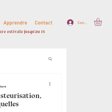
Apprendre
Contact
Connexion
re estivale jusqu'au 18
cture
asteurisation,
uelles