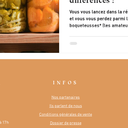
différences ?
Vous vous lancez dans la r
et vous vous perdez parmi l
boqueteusses* (les amateur
INFOS
R
Nos partenaires
Ils parlent de nous
Conditions générales de vente
à 17h
Dossier de presse