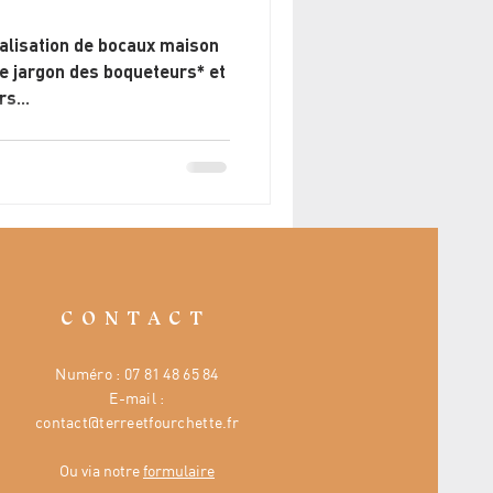
éalisation de bocaux maison
e jargon des boqueteurs* et
s...
CONTACT
Numéro :
07 81 48 65 84
E-mail :
contact@terreetfourchette.fr
Ou via notre
formulaire