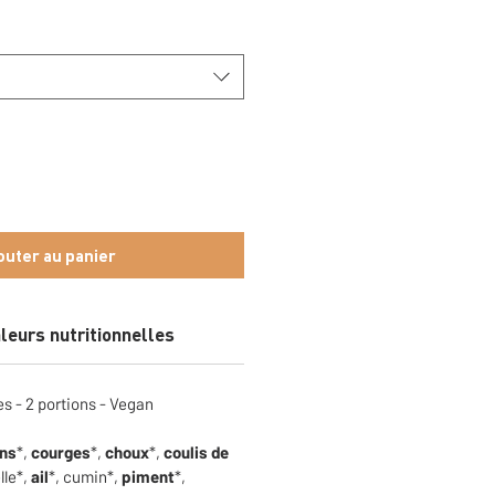
outer au panier
leurs nutritionnelles
 - 2 portions - Vegan
ons
*
,
courges
*
,
choux
*
,
coulis de
lle*,
ail
*
, cumin*,
piment
*,