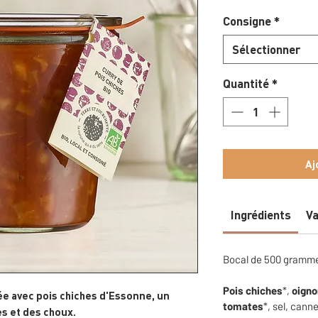
Consigne
*
Sélectionner
Quantité
*
Aj
Ingrédients
Va
Bocal de 500 grammes
Pois chiches
*,
oign
 avec pois chiches d'Essonne, un
tomates
*,
sel,
canne
s et des choux.