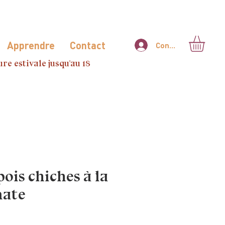
Apprendre
Contact
Connexion
re estivale jusqu'au 18
pois chiches à la
mate