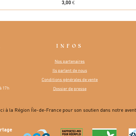
Prix
3,00 €
INFOS
R
Nos partenaires
Ils parlent de nous
Conditions générales de vente
à 17h
Dossier de presse
ci à la Région Île-de-France pour son soutien dans notre avent
artage