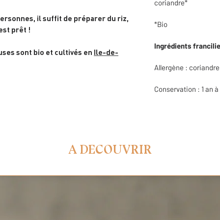
coriandre*
rsonnes, il suffit de préparer du riz,
*Bio
est prêt !
Ingrédients francili
es sont bio et cultivés en
Ile-de-
Allergène : coriandre
Conservation : 1 an 
A DECOUVRIR