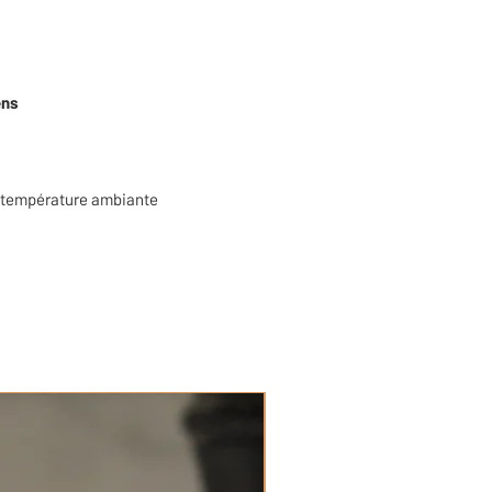
ens
à température ambiante
Bio