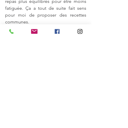
repas plus équilibrés pour être moins 
fatiguée. Ça a tout de suite fait sens 
pour moi de proposer des recettes 
communes.
	Avec Nadia, cela a été d’abord 
une très belle rencontre, et une envie 
d’écrire une partie de notre histoire 
ensemble. Notre partenariat, c’est 
d’abord des compétences 
complémentaires, un ensemble qui a 
permis de transférer les recettes de M 
et moi chez Terre et Fourchette. Nos 
plats sont dorénavant Bio et Locaux!
Retrouvez dorénavant les plats santé de 
M et moi sous l’effigie Terre et 
fourchette & M et moi sur nos sites 
internet et dans nos points de ventes 