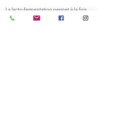
La lacto-fermentation permet à la fois 
de conserver vos légumes plus 
longtemps mais apporte aussi de très 
bons nutriments afin d'enrichir votre 
microbiote intestinale, on vous en dit 
plus dans 
cet article
.
A vos bocaux !
Voir tout
Posts récents