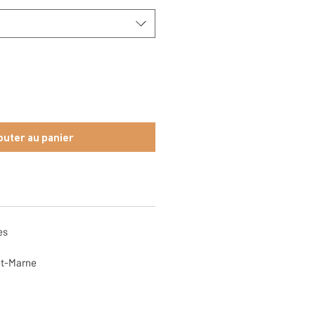
outer au panier
es
et-Marne