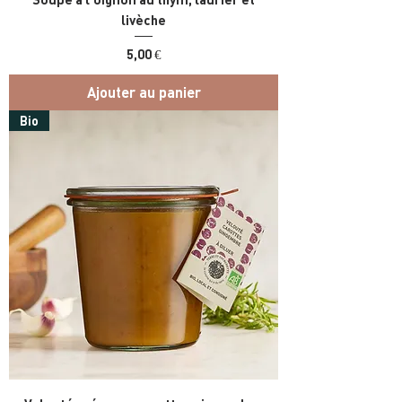
livèche
Prix
5,00 €
Ajouter au panier
Bio