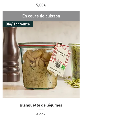
Prix
5,00 €
En cours de cuisson
Bio/ Top vente
Blanquette de légumes
Prix
8,00 €