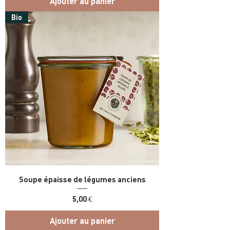
Ajouter au panier
Bio
Soupe épaisse de légumes anciens
Prix
5,00 €
Ajouter au panier