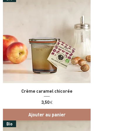
Crème caramel chicorée
Prix
3,50 €
Ajouter au panier
Bio