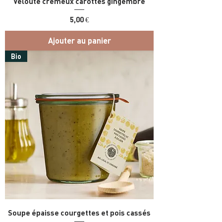
Velouté crémeux carottes gingembre
Prix
5,00 €
Ajouter au panier
Bio
Soupe épaisse courgettes et pois cassés