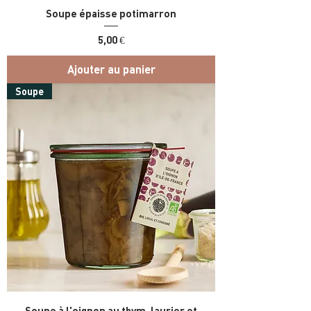
Soupe épaisse potimarron
Prix
5,00 €
Ajouter au panier
Soupe
Soupe à l'oignon au thym, laurier et